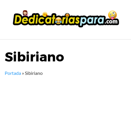
Saltar
al
contenido
Sibiriano
Portada
»
Sibiriano